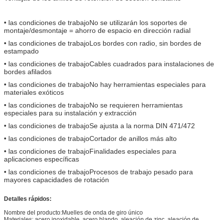
• las condiciones de trabajo
No se utilizarán los soportes de
montaje/desmontaje = ahorro de espacio en dirección radial
• las condiciones de trabajo
Los bordes con radio, sin bordes de
estampado
• las condiciones de trabajo
Cables cuadrados para instalaciones de
bordes afilados
• las condiciones de trabajo
No hay herramientas especiales para
materiales exóticos
• las condiciones de trabajo
No se requieren herramientas
especiales para su instalación y extracción
• las condiciones de trabajo
Se ajusta a la norma DIN 471/472
• las condiciones de trabajo
Cortador de anillos más alto
• las condiciones de trabajo
Finalidades especiales para
aplicaciones específicas
• las condiciones de trabajo
Procesos de trabajo pesado para
mayores capacidades de rotación
Detalles rápidos:
Nombre del producto:Muelles de onda de giro único
Materiales: acero inoxidable, acero blando, aleación de zinc, aleación de