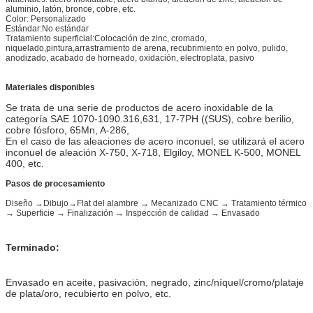
aluminio, latón, bronce, cobre, etc.
Color: Personalizado
Estándar:No estándar
Tratamiento superficial:Colocación de zinc, cromado,
niquelado,pintura,arrastramiento de arena, recubrimiento en polvo, pulido,
anodizado, acabado de horneado, oxidación, electroplata, pasivo
Materiales disponibles
Se trata de una serie de productos de acero inoxidable de la
categoría SAE 1070-1090.316,631, 17-7PH ((SUS), cobre berilio,
cobre fósforo, 65Mn, A-286,
En el caso de las aleaciones de acero inconuel, se utilizará el acero
inconuel de aleación X-750, X-718, Elgiloy, MONEL K-500, MONEL
400, etc.
Pasos de procesamiento
Diseño →Dibujo→Flat del alambre → Mecanizado CNC → Tratamiento térmico
→ Superficie → Finalización → Inspección de calidad → Envasado
Terminado:
Envasado en aceite, pasivación, negrado, zinc/níquel/cromo/plataje
de plata/oro, recubierto en polvo, etc.