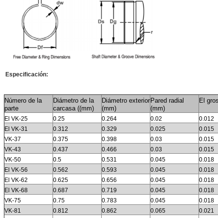
Especificación:
Número de la
Diámetro de la
Diámetro exterior
Pared radial
El gro
parte
carcasa ((mm)
(mm)
(mm)
El VK-25
0.25
0.264
0.02
0.012
El VK-31
0.312
0.329
0.025
0.015
VK-37
0.375
0.398
0.03
0.015
VK-43
0.437
0.466
0.03
0.015
VK-50
0.5
0.531
0.045
0.018
El VK-56
0.562
0.593
0.045
0.018
El VK-62
0.625
0.656
0.045
0.018
El VK-68
0.687
0.719
0.045
0.018
VK-75
0.75
0.783
0.045
0.018
VK-81
0.812
0.862
0.065
0.021