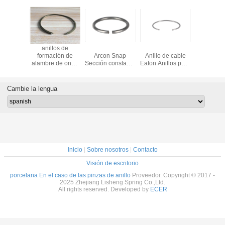
lo de
anillos de
Acero Eaton
Varios tamaños
Anillo
n métrico
formación de
Arcon Snap
Anillo de cable
retenci
ambre
alambre de onda
Sección constante
Eaton Anillos para
alambre 
ondo
transversal igual
de retención de
automóviles,
de la se
Anillo de
anillos clipes de
RoHS / REACH
retención de
alambre redondo
Cambie la lengua
sección constante
Material de acero
al carbono
Inicio
|
Sobre nosotros
|
Contacto
Visión de escritorio
porcelana En el caso de las pinzas de anillo
Proveedor. Copyright © 2017 -
2025 Zhejiang Lisheng Spring Co.,Ltd.
All rights reserved. Developed by
ECER