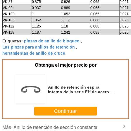
VK-87
0.875
0.926
0.065
0.021
VK-93
0.937
0.989
0.065
0.021
VK-100
1
1.052
0.065
0.021
VK-106
1.062
1.117
0.088
0.025
VK-112
1.125
1.18
0.088
0.025
VK-118
1.187
1.242
0.088
0.025
pinzas de anillo de bloqueo
Etiquetas:
,
Las pinzas para anillos de retención
,
herramientas de anillo de cruce
Obtenga el mejor precio por
Anillo de retención espiral
interno de la serie FH de acero al
carbono / material de acero
inoxidable
Continuar
Anillo de retención de sección constante
Más